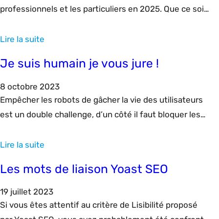
professionnels et les particuliers en 2025. Que ce soit
pour la gestion de projets, l’analyse de données ou la
création de rapports, Excel offre une multitude de
Lire la suite
fonctions puissantes. Voici un aperçu des 10 fonctions
Je suis humain je vous jure !
les plus utilisées d’Excel en 2025, qui vous aideront à
optimiser votre productivité…
8 octobre 2023
Empêcher les robots de gâcher la vie des utilisateurs
est un double challenge, d’un côté il faut bloquer les
robots mais de l’autre il ne faut pas empêcher
l’utilisateur d’accéder au service. Découvrez les
Lire la suite
dessous de la case « Je ne suis pas un robot »
Les mots de liaison Yoast SEO
19 juillet 2023
Si vous êtes attentif au critère de Lisibilité proposé