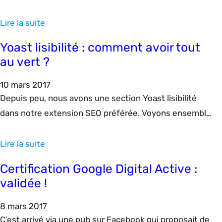
Lire la suite
Yoast lisibilité : comment avoir tout
au vert ?
10 mars 2017
Depuis peu, nous avons une section Yoast lisibilité
dans notre extension SEO préférée. Voyons ensemble
les différents critères évoqués mais surtout comment
et pourquoi les satisfaire. Au début je pensais qu’il y
Lire la suite
avait peu de critères, finalement en rédigeant je me
Certification Google Digital Active :
suis rendue compte qu’il y en avait d’autres que je
validée !
n’avais pas remarqués car…
8 mars 2017
C’est arrivé via une pub sur Facebook qui proposait de