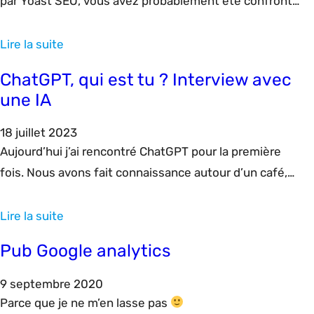
par Yoast SEO, vous avez probablement été confronté
au problème : Mots de transition : Seulement XX% des
phrases contiennent des mots de transition, ce qui
Lire la suite
n’est pas suffisant. Utilisez-en plus souvent. Sur son
ChatGPT, qui est tu ? Interview avec
site, Yoast SEO donne quelques exemples de mots de
une IA
liaison mais en anglais. En…
18 juillet 2023
Aujourd’hui j’ai rencontré ChatGPT pour la première
fois. Nous avons fait connaissance autour d’un café,
enfin juste pour moi car lui n’en prend pas. Bonjour, qui
êtes vous ? Je suis ChatGPT, une intelligence
Lire la suite
artificielle développée par OpenAI. Je suis basé sur la
Pub Google analytics
technologie de traitement du langage naturel GPT-3.5,
qui me permet de comprendre…
9 septembre 2020
Parce que je ne m’en lasse pas