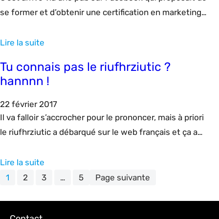
se former et d’obtenir une certification en marketing
digital. Avec une adresse withgoogle.com, au départ je
me suis un peu demandée si c’était du lard ou du
Lire la suite
cochon. Et c’est une très bonne surprise :
Tu connais pas le riufhrziutic ?
la certification Google Digital Active est bien en
hannnn !
partenariat avec Google…
22 février 2017
Il va falloir s’accrocher pour le prononcer, mais à priori
le riufhrziutic a débarqué sur le web français et ça a
l’air parti pour durer. Si les gens peinent encore à
s’accorder sur la façon de prononcer »riufhrziutic », ce
Lire la suite
qui j’avoue est aussi simple que de prononcer un nom
1
2
3
…
5
Page suivante
de meuble Ikéa… il semble également difficile de…
Contact