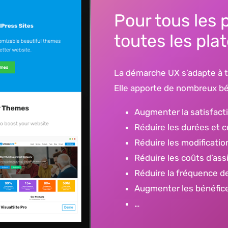
Pour tous les p
toutes les pla
La démarche UX s’adapte à to
Elle apporte de nombreux bé
Augmenter la satisfacti
Réduire les durées et
Réduire les modificati
Réduire les coûts d’ass
Réduire la fréquence d
Augmenter les bénéfic
…