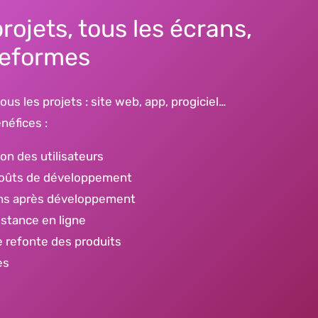
rojets, tous les écrans,
teformes
us les projets : site web, app, progiciel…
néfices :
on des utilisateurs
 coûts de développement
ons après développement
istance en ligne
e refonte des produits
es