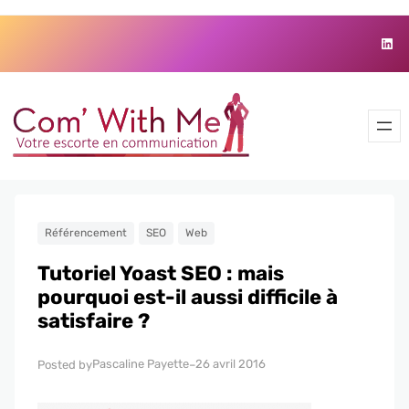
Aller
Skip
Link
au
to
contenu
content
Référencement
SEO
Web
Tutoriel Yoast SEO : mais
pourquoi est-il aussi difficile à
satisfaire ?
Pascaline Payette
26 avril 2016
Posted by
–